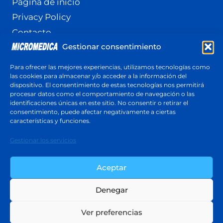
Pagina de inicio
Privacy Policy
Contacto
Gestionar consentimiento
Terminos y Condiciones
Política de cookies (UE)
Para ofrecer las mejores experiencias, utilizamos tecnologías como
las cookies para almacenar y/o acceder a la información del
dispositivo. El consentimiento de estas tecnologías nos permitirá
procesar datos como el comportamiento de navegación o las
identificaciones únicas en este sitio. No consentir o retirar el
Cotización
consentimiento, puede afectar negativamente a ciertas
Respuesta en menos de 24 horas
características y funciones.
Cotiza ahora
Gestionar los servicios
Aceptar
Denegar
© 2026 Micromedica - Tema para WordPress
Ver preferencias
por
Kadence WP