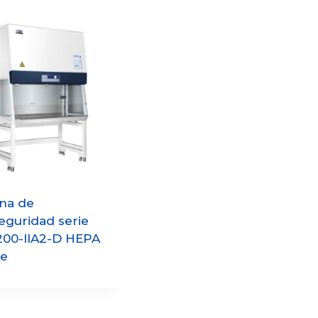
na de
eguridad serie
00-IIA2-D HEPA
le