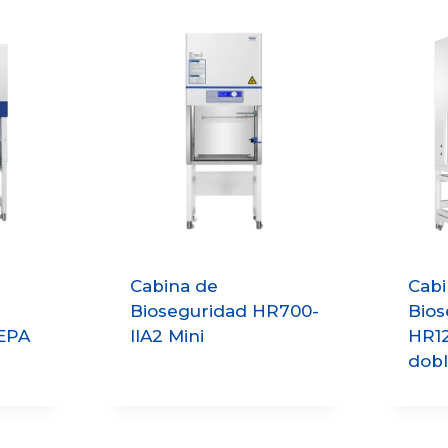
Cabina de
Cabi
Bioseguridad HR700-
Bios
EPA
IIA2 Mini
HR12
dob