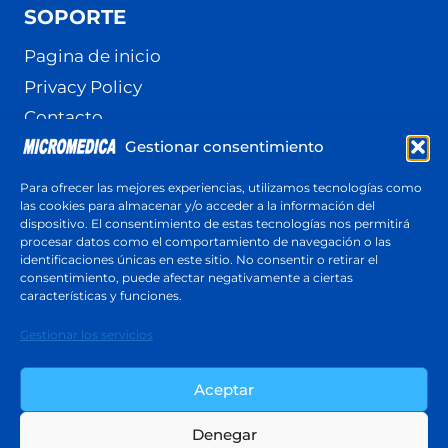
SOPORTE
Pagina de inicio
Privacy Policy
Contacto
Gestionar consentimiento
Terminos y Condiciones
Política de cookies (UE)
Para ofrecer las mejores experiencias, utilizamos tecnologías como
las cookies para almacenar y/o acceder a la información del
dispositivo. El consentimiento de estas tecnologías nos permitirá
procesar datos como el comportamiento de navegación o las
identificaciones únicas en este sitio. No consentir o retirar el
Cotización
consentimiento, puede afectar negativamente a ciertas
Respuesta en menos de 24 horas
características y funciones.
Cotiza ahora
Gestionar los servicios
Aceptar
Denegar