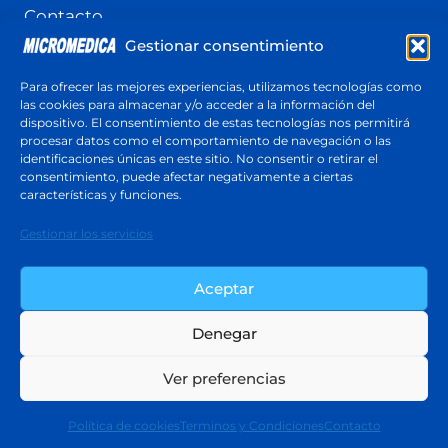
Contacto
Gestionar consentimiento
Terminos y Condiciones
Política de cookies (UE)
Para ofrecer las mejores experiencias, utilizamos tecnologías como
las cookies para almacenar y/o acceder a la información del
dispositivo. El consentimiento de estas tecnologías nos permitirá
procesar datos como el comportamiento de navegación o las
identificaciones únicas en este sitio. No consentir o retirar el
Cotización
consentimiento, puede afectar negativamente a ciertas
Respuesta en menos de 24 horas
características y funciones.
Cotiza ahora
Gestionar los servicios
Aceptar
Denegar
© 2026 Micromedica - Tema para WordPress
Ver preferencias
por
Kadence WP
Política de cookies
Terminos y Condiciones
Contacto