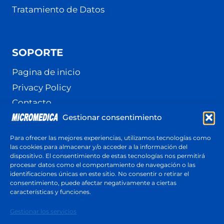
Tratamiento de Datos
SOPORTE
Pagina de inicio
Privacy Policy
Contacto
Gestionar consentimiento
Terminos y Condiciones
Política de cookies (UE)
Para ofrecer las mejores experiencias, utilizamos tecnologías como
las cookies para almacenar y/o acceder a la información del
dispositivo. El consentimiento de estas tecnologías nos permitirá
procesar datos como el comportamiento de navegación o las
identificaciones únicas en este sitio. No consentir o retirar el
Cotización
consentimiento, puede afectar negativamente a ciertas
Respuesta en menos de 24 horas
características y funciones.
Cotiza ahora
Gestionar los servicios