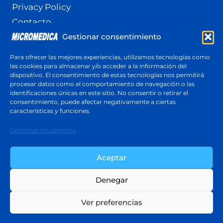
Privacy Policy
Contacto
Gestionar consentimiento
Terminos y Condiciones
Política de cookies (UE)
Para ofrecer las mejores experiencias, utilizamos tecnologías como
las cookies para almacenar y/o acceder a la información del
dispositivo. El consentimiento de estas tecnologías nos permitirá
procesar datos como el comportamiento de navegación o las
identificaciones únicas en este sitio. No consentir o retirar el
Cotización
consentimiento, puede afectar negativamente a ciertas
Respuesta en menos de 24 horas
características y funciones.
Cotiza ahora
Gestionar los servicios
Aceptar
Denegar
© 2026 Micromedica - Tema para WordPress
Ver preferencias
por
Kadence WP