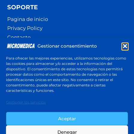
SOPORTE
Pagina de inicio
Privacy Policy
Contacto
Gestionar consentimiento
Terminos y Condiciones
Política de cookies (UE)
Para ofrecer las mejores experiencias, utilizamos tecnologías como
las cookies para almacenar y/o acceder a la información del
dispositivo. El consentimiento de estas tecnologías nos permitirá
procesar datos como el comportamiento de navegación o las
identificaciones únicas en este sitio. No consentir o retirar el
Cotización
consentimiento, puede afectar negativamente a ciertas
Respuesta en menos de 24 horas
características y funciones.
Cotiza ahora
Gestionar los servicios
Aceptar
Denegar