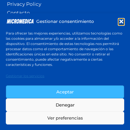
Privacy Policy
Contacto
Gestionar consentimiento
Terminos y Condiciones
Política de cookies (UE)
Para ofrecer las mejores experiencias, utilizamos tecnologías como
las cookies para almacenar y/o acceder a la información del
dispositivo. El consentimiento de estas tecnologías nos permitirá
procesar datos como el comportamiento de navegación o las
identificaciones únicas en este sitio. No consentir o retirar el
Cotización
consentimiento, puede afectar negativamente a ciertas
Respuesta en menos de 24 horas
características y funciones.
Cotiza ahora
Gestionar los servicios
Aceptar
Denegar
© 2026 Micromedica - Tema para WordPress
Ver preferencias
por
Kadence WP