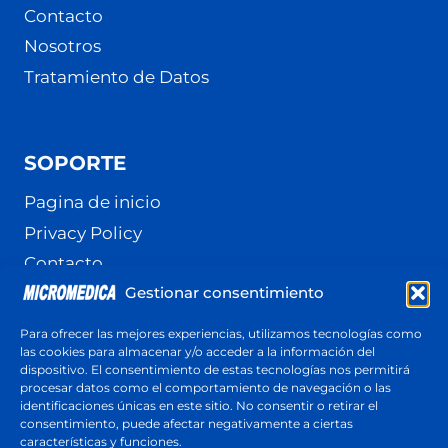
Contacto
Nosotros
Tratamiento de Datos
SOPORTE
Pagina de inicio
Privacy Policy
Contacto
Gestionar consentimiento
Terminos y Condiciones
Política de cookies (UE)
Para ofrecer las mejores experiencias, utilizamos tecnologías como
las cookies para almacenar y/o acceder a la información del
dispositivo. El consentimiento de estas tecnologías nos permitirá
procesar datos como el comportamiento de navegación o las
identificaciones únicas en este sitio. No consentir o retirar el
Cotización
consentimiento, puede afectar negativamente a ciertas
Respuesta en menos de 24 horas
características y funciones.