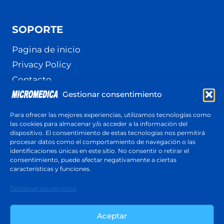
SOPORTE
Pagina de inicio
Privacy Policy
Contacto
Gestionar consentimiento
Terminos y Condiciones
Política de cookies (UE)
Para ofrecer las mejores experiencias, utilizamos tecnologías como
las cookies para almacenar y/o acceder a la información del
dispositivo. El consentimiento de estas tecnologías nos permitirá
procesar datos como el comportamiento de navegación o las
identificaciones únicas en este sitio. No consentir o retirar el
Cotización
consentimiento, puede afectar negativamente a ciertas
Respuesta en menos de 24 horas
características y funciones.
Cotiza ahora
Gestionar los servicios
Aceptar