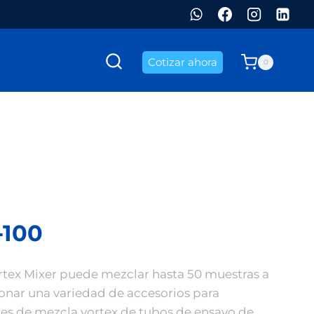
Cotizar ahora
0
-100
tex Mixer puede mezclar hasta 50 muestras a
ionar una variedad de accesorios para
des de mezcla vortex de tubos de ensayo de