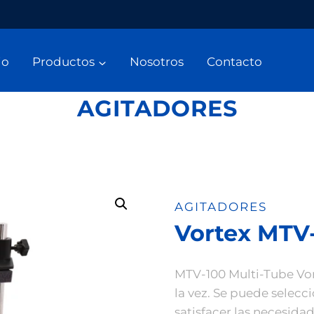
io
Productos
Nosotros
Contacto
AGITADORES
AGITADORES
Vortex MTV
MTV-100 Multi-Tube Vor
la vez. Se puede selecc
satisfacer las necesida