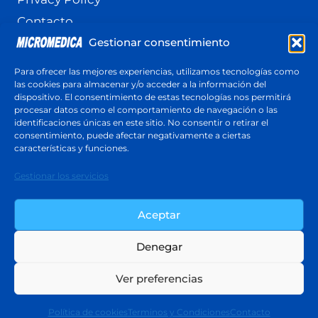
Contacto
Gestionar consentimiento
Terminos y Condiciones
Política de cookies (UE)
Para ofrecer las mejores experiencias, utilizamos tecnologías como
las cookies para almacenar y/o acceder a la información del
dispositivo. El consentimiento de estas tecnologías nos permitirá
procesar datos como el comportamiento de navegación o las
identificaciones únicas en este sitio. No consentir o retirar el
Cotización
consentimiento, puede afectar negativamente a ciertas
Respuesta en menos de 24 horas
características y funciones.
Cotiza ahora
Gestionar los servicios
Aceptar
Denegar
© 2026 Micromedica - Tema para WordPress
Ver preferencias
por
Kadence WP
Política de cookies
Terminos y Condiciones
Contacto