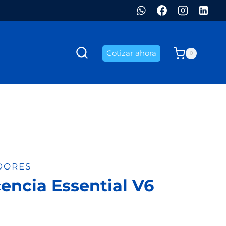
Cotizar ahora
0
DORES
encia Essential V6