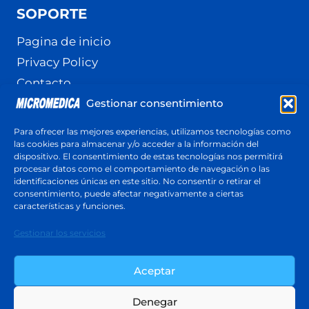
SOPORTE
Pagina de inicio
Privacy Policy
Contacto
Gestionar consentimiento
Terminos y Condiciones
Política de cookies (UE)
Para ofrecer las mejores experiencias, utilizamos tecnologías como
las cookies para almacenar y/o acceder a la información del
dispositivo. El consentimiento de estas tecnologías nos permitirá
procesar datos como el comportamiento de navegación o las
identificaciones únicas en este sitio. No consentir o retirar el
Cotización
consentimiento, puede afectar negativamente a ciertas
Respuesta en menos de 24 horas
características y funciones.
Cotiza ahora
Gestionar los servicios
Aceptar
Denegar