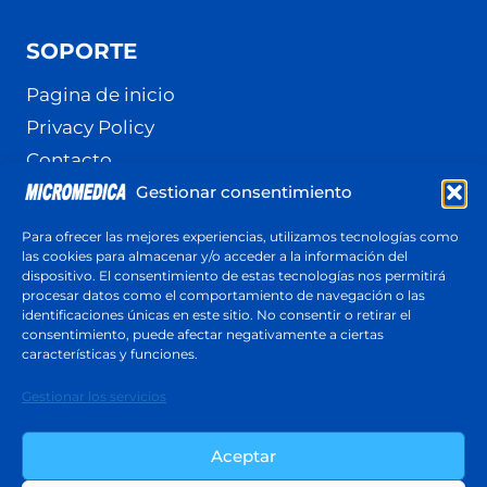
SOPORTE
Pagina de inicio
Privacy Policy
Contacto
Gestionar consentimiento
Terminos y Condiciones
Política de cookies (UE)
Para ofrecer las mejores experiencias, utilizamos tecnologías como
las cookies para almacenar y/o acceder a la información del
dispositivo. El consentimiento de estas tecnologías nos permitirá
procesar datos como el comportamiento de navegación o las
identificaciones únicas en este sitio. No consentir o retirar el
Cotización
consentimiento, puede afectar negativamente a ciertas
Respuesta en menos de 24 horas
características y funciones.
Cotiza ahora
Gestionar los servicios
Aceptar