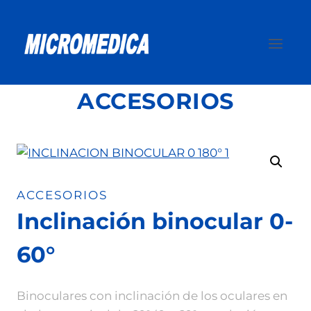
Saltar
al
contenido
ACCESORIOS
ACCESORIOS
Inclinación binocular 0-
60°
Binoculares con inclinación de los oculares en