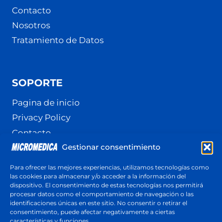
Contacto
Nosotros
Tratamiento de Datos
SOPORTE
Pagina de inicio
Privacy Policy
Contacto
Gestionar consentimiento
Terminos y Condiciones
Política de cookies (UE)
Para ofrecer las mejores experiencias, utilizamos tecnologías como
las cookies para almacenar y/o acceder a la información del
dispositivo. El consentimiento de estas tecnologías nos permitirá
procesar datos como el comportamiento de navegación o las
identificaciones únicas en este sitio. No consentir o retirar el
Cotización
consentimiento, puede afectar negativamente a ciertas
Respuesta en menos de 24 horas
características y funciones.