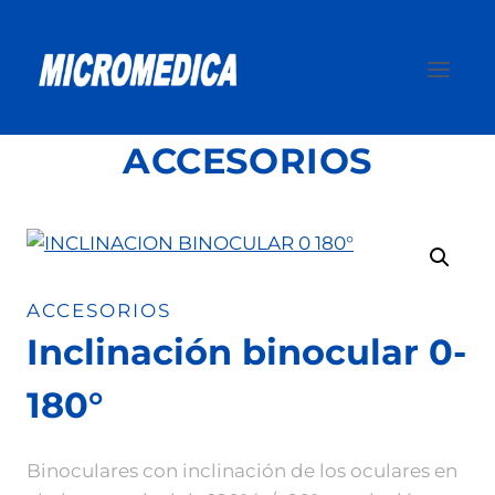
Saltar
al
contenido
ACCESORIOS
ACCESORIOS
Inclinación binocular 0-
180°
Binoculares con inclinación de los oculares en