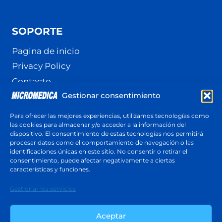
SOPORTE
Pagina de inicio
Privacy Policy
Contacto
Gestionar consentimiento
Terminos y Condiciones
Política de cookies (UE)
Para ofrecer las mejores experiencias, utilizamos tecnologías como
las cookies para almacenar y/o acceder a la información del
dispositivo. El consentimiento de estas tecnologías nos permitirá
procesar datos como el comportamiento de navegación o las
identificaciones únicas en este sitio. No consentir o retirar el
Cotización
consentimiento, puede afectar negativamente a ciertas
Respuesta en menos de 24 horas
características y funciones.
Cotiza ahora
Gestionar los servicios
Aceptar