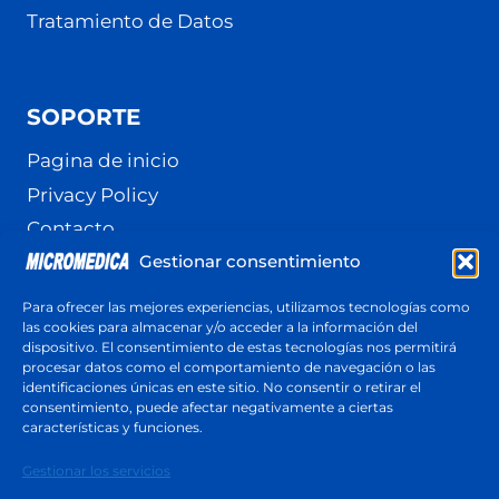
Tratamiento de Datos
SOPORTE
Pagina de inicio
Privacy Policy
Contacto
Gestionar consentimiento
Terminos y Condiciones
Política de cookies (UE)
Para ofrecer las mejores experiencias, utilizamos tecnologías como
las cookies para almacenar y/o acceder a la información del
dispositivo. El consentimiento de estas tecnologías nos permitirá
procesar datos como el comportamiento de navegación o las
identificaciones únicas en este sitio. No consentir o retirar el
Cotización
consentimiento, puede afectar negativamente a ciertas
Respuesta en menos de 24 horas
características y funciones.
Cotiza ahora
Gestionar los servicios