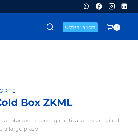
Cotizar ahora
0
ORTE
Cold Box ZKML
da rotacionalmente garantiza la resistencia al
d a largo plazo.