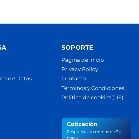
SA
SOPORTE
Pagina de inicio
Privacy Policy
to de Datos
Contacto
Terminos y Condiciones
Política de cookies (UE)
Cotización
Respuesta en menos de 24
horas