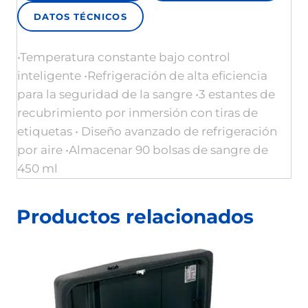
DATOS TÉCNICOS
•Temperatura constante bajo control
inteligente •Refrigeración de alta eficiencia
para la seguridad de la sangre •3 estantes de
recubrimiento por inmersión con tiras de
etiquetas • Diseño avanzado de refrigeración
por aire •Almacenar 90 bolsas de sangre de
450 ml
Productos relacionados