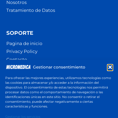
Nosotros
Tratamiento de Datos
SOPORTE
Pagina de inicio
Privacy Policy
Contacto
Gestionar consentimiento
Terminos y Condiciones
Política de cookies (UE)
Para ofrecer las mejores experiencias, utilizamos tecnologías como
las cookies para almacenar y/o acceder a la información del
dispositivo. El consentimiento de estas tecnologías nos permitirá
procesar datos como el comportamiento de navegación o las
identificaciones únicas en este sitio. No consentir o retirar el
Cotización
consentimiento, puede afectar negativamente a ciertas
Respuesta en menos de 24 horas
características y funciones.
Cotiza ahora
Gestionar los servicios