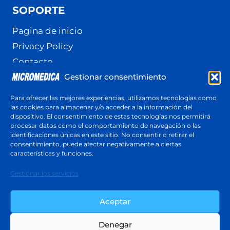
SOPORTE
Pagina de inicio
Privacy Policy
Contacto
Gestionar consentimiento
Terminos y Condiciones
Política de cookies (UE)
Para ofrecer las mejores experiencias, utilizamos tecnologías como
las cookies para almacenar y/o acceder a la información del
dispositivo. El consentimiento de estas tecnologías nos permitirá
procesar datos como el comportamiento de navegación o las
identificaciones únicas en este sitio. No consentir o retirar el
Cotización
consentimiento, puede afectar negativamente a ciertas
Respuesta en menos de 24 horas
características y funciones.
Cotiza ahora
Gestionar los servicios
Aceptar
Denegar