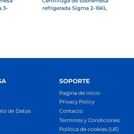
emesa
Centrífuga de sobremesa
 3-
refrigerada Sigma 2-16KL
SA
SOPORTE
Pagina de inicio
Privacy Policy
to de Datos
Contacto
Terminos y Condiciones
Política de cookies (UE)