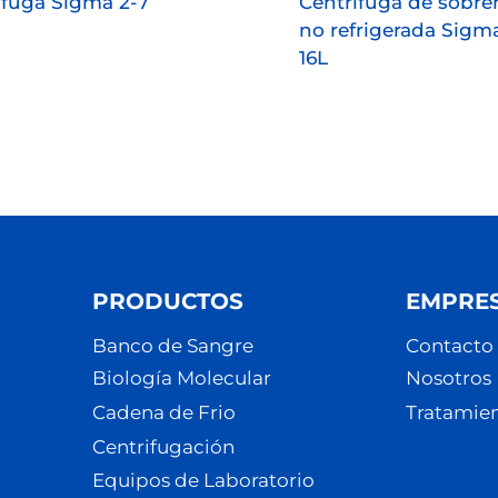
ifuga Sigma 2-7
Centrífuga de sobr
no refrigerada Sigma
16L
PRODUCTOS
EMPRE
Banco de Sangre
Contacto
Biología Molecular
Nosotros
Cadena de Frio
Tratamien
Centrifugación
Equipos de Laboratorio