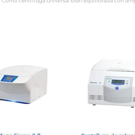
le. Como centrífuga universal bien equilibrada con amp