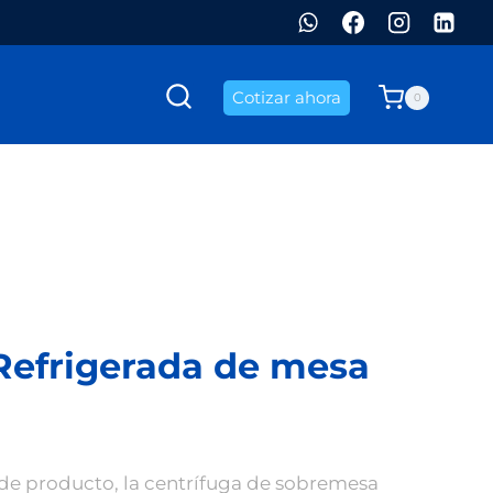
Cotizar ahora
0
Refrigerada de mesa
 de producto, la centrífuga de sobremesa