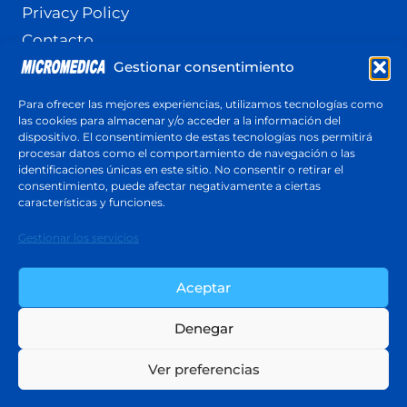
Privacy Policy
Contacto
Gestionar consentimiento
Terminos y Condiciones
Política de cookies (UE)
Para ofrecer las mejores experiencias, utilizamos tecnologías como
las cookies para almacenar y/o acceder a la información del
dispositivo. El consentimiento de estas tecnologías nos permitirá
procesar datos como el comportamiento de navegación o las
identificaciones únicas en este sitio. No consentir o retirar el
Cotización
consentimiento, puede afectar negativamente a ciertas
Respuesta en menos de 24 horas
características y funciones.
Cotiza ahora
Gestionar los servicios
Aceptar
Denegar
© 2026 Micromedica - Tema para WordPress
Ver preferencias
por
Kadence WP